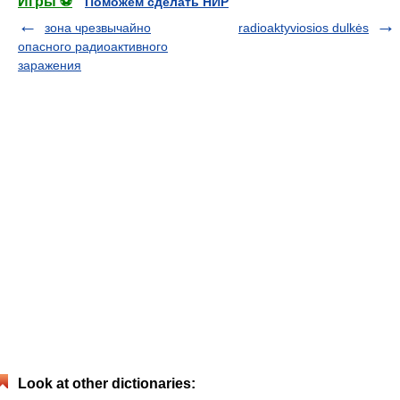
Игры ⚽
Поможем сделать НИР
зона чрезвычайно
radioaktyviosios dulkės
опасного радиоактивного
заражения
Look at other dictionaries: