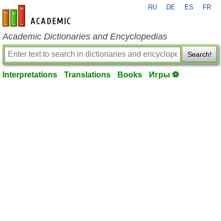
RU
DE
ES
FR
en-academic.com
Academic Dictionaries and Encyclopedias
Search!
Interpretations
Translations
Books
Игры ⚽