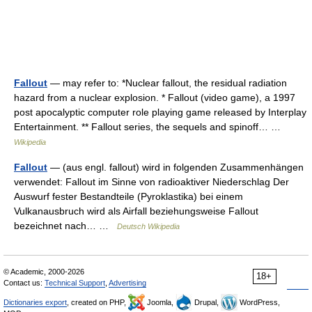
Fallout
— may refer to: *Nuclear fallout, the residual radiation
hazard from a nuclear explosion. * Fallout (video game), a 1997
post apocalyptic computer role playing game released by Interplay
Entertainment. ** Fallout series, the sequels and spinoff… …
Wikipedia
Fallout
— (aus engl. fallout) wird in folgenden Zusammenhängen
verwendet: Fallout im Sinne von radioaktiver Niederschlag Der
Auswurf fester Bestandteile (Pyroklastika) bei einem
Vulkanausbruch wird als Airfall beziehungsweise Fallout
bezeichnet nach… …
Deutsch Wikipedia
© Academic, 2000-2026
18+
Contact us:
Technical Support
,
Advertising
Dictionaries export
, created on PHP,
Joomla,
Drupal,
WordPress,